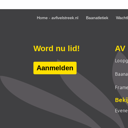
Home - avfivelstreek.nl
Baanatletiek
Wachtli
Word nu lid!
AV 
Loopg
Aanmelden
Baanat
Frame
Beki
Even