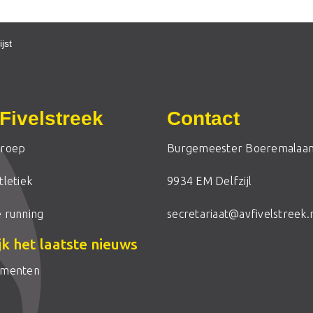
jst
Fivelstreek
Contact
roep
Burgemeester Boeremalaan
letiek
9934 EM Delfzijl
 running
secretariaat@avfivelstreek.
jk het laatste nieuws
ementen