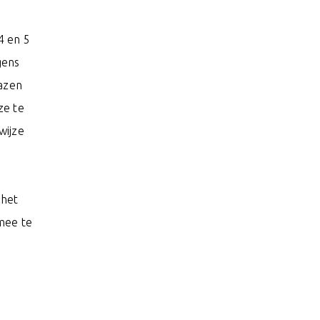
4 en 5
gens
hazen
ze te
wijze
 het
mee te