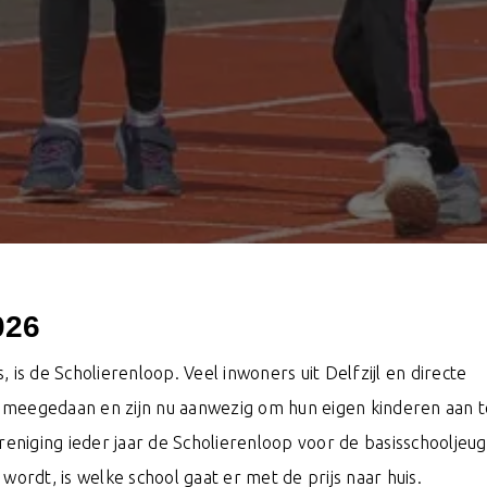
026
 is, is de Scholierenloop. Veel inwoners uit Delfzijl en directe
 meegedaan en zijn nu aanwezig om hun eigen kinderen aan t
ereniging ieder jaar de Scholierenloop voor de basisschooljeu
wordt, is welke school gaat er met de prijs naar huis.