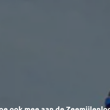
Framerunning
oe ook mee aan de Zeemijlenlo
Samen hardlopen en wandelen
Atletiek voor jong en oud
Samen over de finish