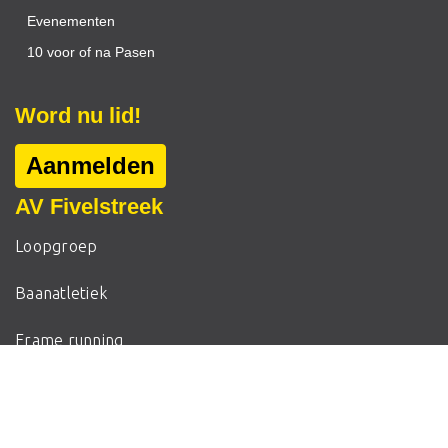
Evenementen
10 voor of na Pasen
Word nu lid!
Aanmelden
AV Fivelstreek
Loopgroep
Baanatletiek
Frame running
Bekijk het laatste nieuws
Evenementen