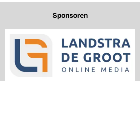
Sponsoren
Home - avfivelstreek.nl
Clubinfo
Contact
Word nu lid!