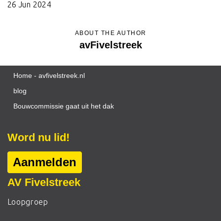
26 Jun 2024
ABOUT THE AUTHOR
avFivelstreek
Home - avfivelstreek.nl
blog
Bouwcommissie gaat uit het dak
Word nu lid!
Aanmelden
AV Fivelstreek
Loopgroep