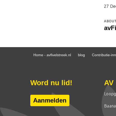
27 De
ABOUT
avF
Home - avfivelstreek.nl
blog
Contributie-in
Word nu lid!
AV 
Loopg
Aanmelden
Baanat