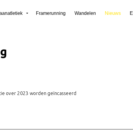
aanatletiek
Framerunning
Wandelen
Nieuws
E
ng
utie over 2023 worden geïncasseerd