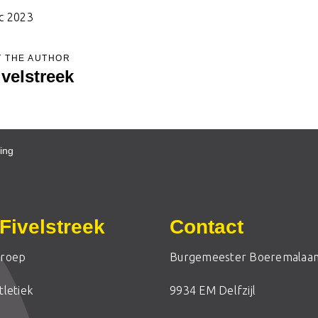
c 2023
 THE AUTHOR
ivelstreek
ning
Fivelstreek
Contact
roep
Burgemeester Boeremalaan
letiek
9934 EM Delfzijl