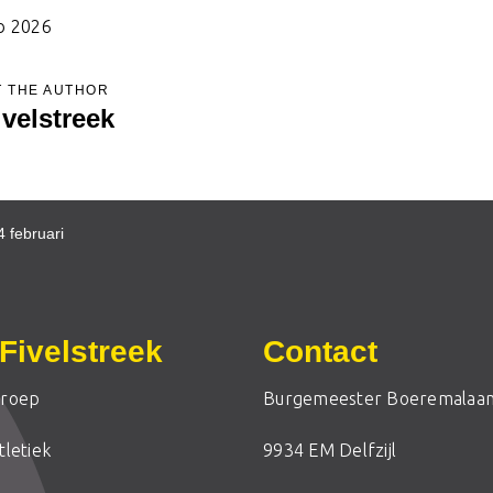
b 2026
 THE AUTHOR
ivelstreek
4 februari
Fivelstreek
Contact
roep
Burgemeester Boeremalaan
letiek
9934 EM Delfzijl