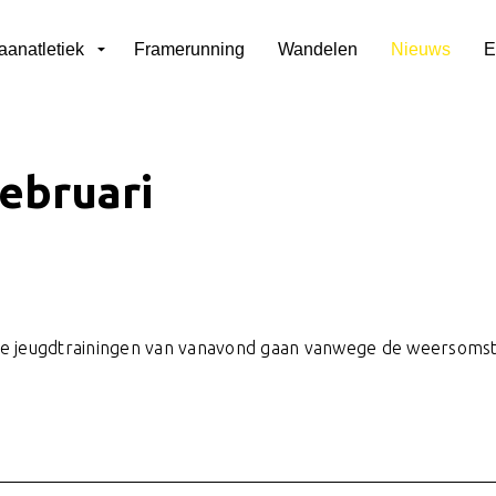
aanatletiek
Framerunning
Wandelen
Nieuws
E
februari
. De jeugdtrainingen van vanavond gaan vanwege de weersoms