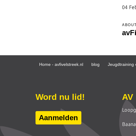
04 Fe
ABOUT
avF
Home - avfivelstreek.nl
blog
Jeugdtraining 
Word nu lid!
AV 
Loopg
Aanmelden
Baanat