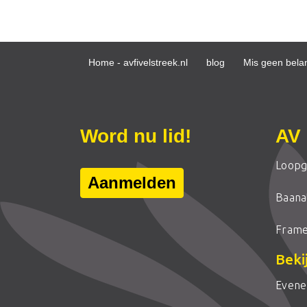
Home - avfivelstreek.nl
blog
Mis geen belan
Word nu lid!
AV 
Loopg
Aanmelden
Baanat
Frame
Beki
Even