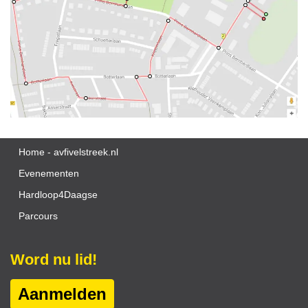
Home - avfivelstreek.nl
Evenementen
Hardloop4Daagse
Parcours
Word nu lid!
Aanmelden